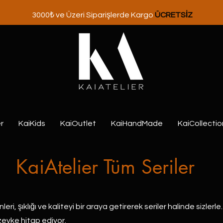
3000₺ ve Üzeri Siparişlerde Kargo
ÜCRETSİZ
r
KaiKids
KaiOutlet
KaiHandMade
KaiCollectio
KaiAtelier Tüm Seriler
ri, şıklığı ve kaliteyi bir araya getirerek seriler halinde sizlerle. 
zevke hitap ediyor.