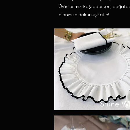
Ürünlerimizi keşfederken, doğal dok
alanınıza dokunuş katın!
Shine White Series
Shine W