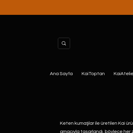
Ana Sayfa
KaiToptan
KaiAtelie
Keten kumaşlar ile üretilen Kai ürünle
amacıyla tasarlandı, böylece her 