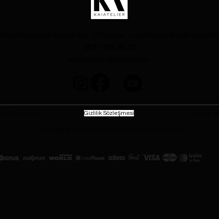
Mahallesi
Çetik Sokak No 12 Dükkan 1 KaiAtelier Beylikdüzü/
0531 734 30 73
kkaiatelier@gmail.com
tış Sözleşmesi
Gizlilik Sözleşmesi
İptal ve İa
Copyright © Kaiatelier İç ve Dış Ticaret Limited Şirketi