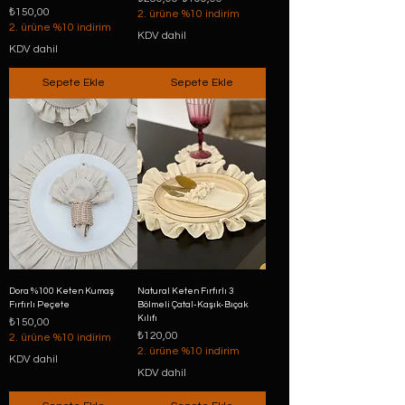
Fiyat
₺150,00
2. ürüne %10 indirim
2. ürüne %10 indirim
KDV dahil
KDV dahil
Sepete Ekle
Sepete Ekle
Dora %100 Keten Kumaş
Natural Keten Fırfırlı 3
Fırfırlı Peçete
Bölmeli Çatal-Kaşık-Bıçak
Kılıfı
Fiyat
₺150,00
Fiyat
₺120,00
2. ürüne %10 indirim
2. ürüne %10 indirim
KDV dahil
KDV dahil