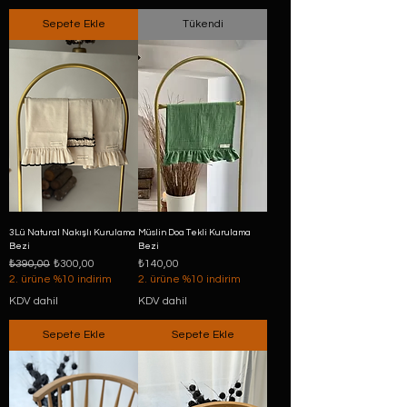
Sepete Ekle
Tükendi
3Lü Natural Nakışlı Kurulama
Müslin Doa Tekli Kurulama
Bezi
Bezi
Normal Fiyat
İndirimli Fiyat
Fiyat
₺390,00
₺300,00
₺140,00
2. ürüne %10 indirim
2. ürüne %10 indirim
KDV dahil
KDV dahil
Sepete Ekle
Sepete Ekle