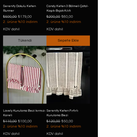
Serenity Dokulu Keten
Candy Keten 3 Bölmeli Çatal-
Runner
Kaşık-Bıçak Kılıfı
Normal Fiyat
İndirimli Fiyat
Normal Fiyat
İndirimli Fiyat
₺500,00
₺179,00
₺200,00
₺80,00
2. ürüne %10 indirim
2. ürüne %10 indirim
KDV dahil
KDV dahil
Tükendi
Sepete Ekle
Lovely Kurulama Bezi kırmızı
Serenity Keten Fırfırlı
Kareli
Kurulama Bezi
Normal Fiyat
İndirimli Fiyat
Normal Fiyat
İndirimli Fiyat
₺110,00
₺100,00
₺120,00
₺50,00
2. ürüne %10 indirim
2. ürüne %10 indirim
KDV dahil
KDV dahil