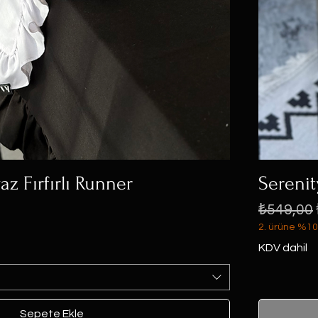
z Fırfırlı Runner
Sereni
Normal F
₺549,00
2. ürüne %10
KDV dahil
Sepete Ekle