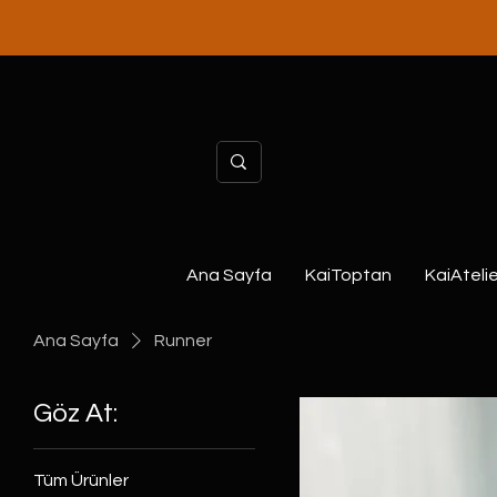
Ana Sayfa
KaiToptan
KaiAtelie
Ana Sayfa
Runner
Göz At:
Tüm Ürünler