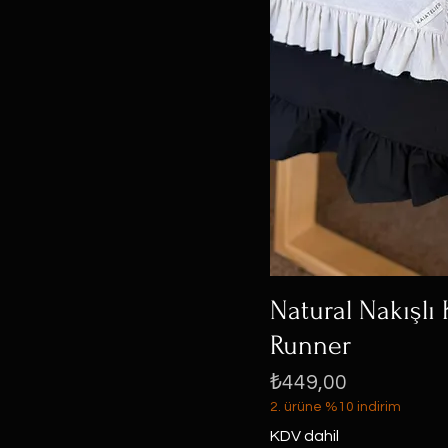
Natural Nakışlı 
Runner
Fiyat
₺449,00
2. ürüne %10 indirim
KDV dahil