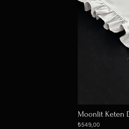
Moonlit Keten D
Fiyat
₺549,00