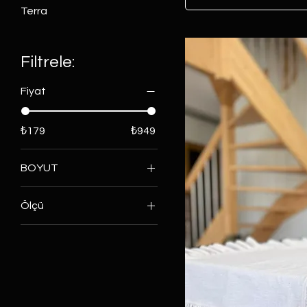
Terra
Filtrele:
Fiyat
₺179
₺949
BOYUT
40cmx120cm
Ölçü
50cmx150cm
40x120cm
50x150cm