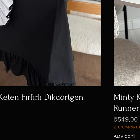
Keten Fırfırlı Dikdörtgen
Minty K
Runner
Fiyat
₺549,00
2. ürüne %10
KDV dahil