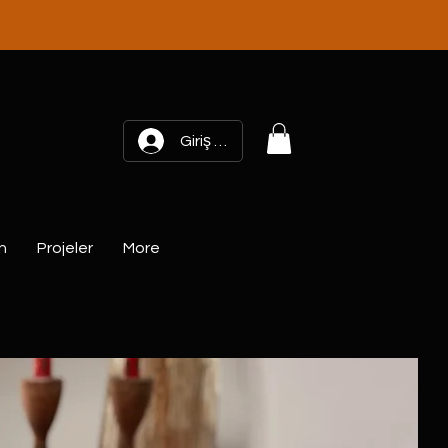
Giriş yap
n
Projeler
More