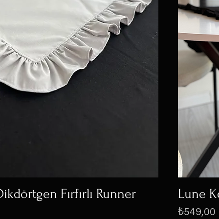
ikdörtgen Fırfırlı Runner
Lune Ke
Fiyat
₺549,00