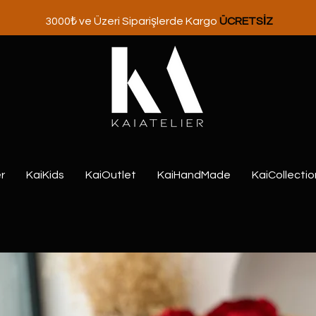
3000₺ ve Üzeri Siparişlerde Kargo
ÜCRETSİZ
r
KaiKids
KaiOutlet
KaiHandMade
KaiCollectio