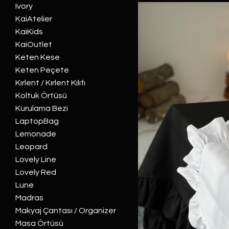
Ivory
KaiAtelier
KaiKids
KaiOutlet
Keten Kese
Keten Peçete
Kırlent / Kırlent Kılıfı
Koltuk Örtüsü
Kurulama Bezi
LaptopBag
Lemonade
Leopard
Lovely Line
Lovely Red
Lune
Madras
Makyaj Çantası / Organizer
Masa Örtüsü