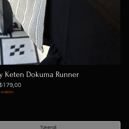
ty Keten Dokuma Runner
iyat
İndirimli Fiyat
₺179,00
 indirim
Tükendi