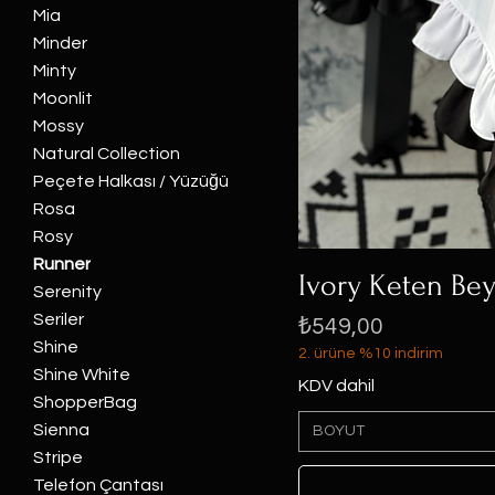
Mia
Minder
Minty
Moonlit
Mossy
Natural Collection
Peçete Halkası / Yüzüğü
Rosa
Rosy
Runner
Ivory Keten Beya
Serenity
Seriler
Fiyat
₺549,00
Shine
2. ürüne %10 indirim
Shine White
KDV dahil
ShopperBag
Sienna
BOYUT
Stripe
Telefon Çantası