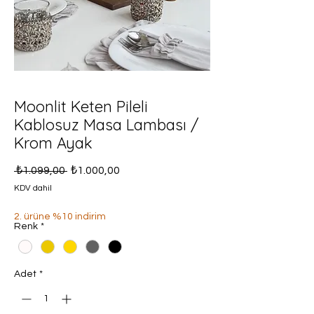
Moonlit Keten Pileli
Kablosuz Masa Lambası /
Krom Ayak
Normal
İndirimli
 ₺1.099,00 
₺1.000,00
Fiyat
Fiyat
KDV dahil
2. ürüne %10 indirim
Renk
*
Adet
*