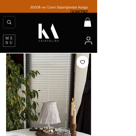
3000₺ ve Üzeri Siparişlerde Kargo
ÜCRETSİZ
ME
NU