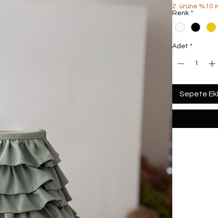
2. ürüne %10 i
Renk
*
Adet
*
Sepete Ek