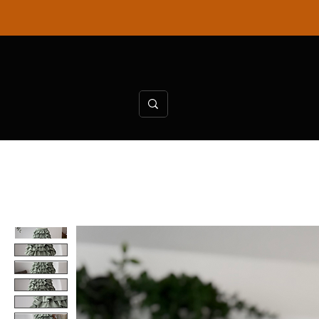
Ana Sayfa
KaiToptan
KaiAtelie