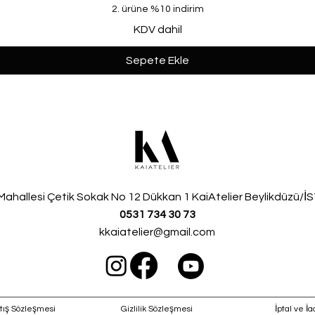
2. ürüne %10 indirim
KDV dahil
Sepete Ekle
Mahallesi
Çetik Sokak No 12 Dükkan 1 KaiAtelier Beylikdüzü/
0531 734 30 73
kkaiatelier@gmail.com
tış Sözleşmesi
Gizlilik Sözleşmesi
İptal ve İa