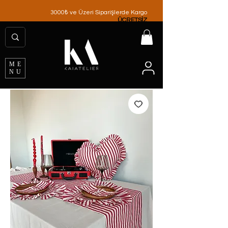
3000₺ ve Üzeri Siparişlerde Kargo
ÜCRETSİZ
ME
NU