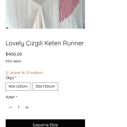
Lovely Çizgili Keten Runner
Fiyat
₺400,00
KDV dahil
2. ürüne %10 indirim
Ölçü
*
40x120cm
50x150cm
Adet
*
Sepete Ekle