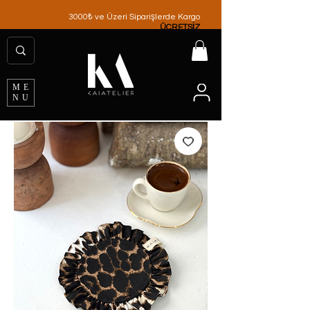
3000₺ ve Üzeri Siparişlerde Kargo
ÜCRETSİZ
ME
NU