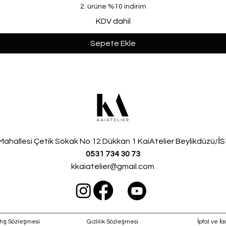
2. ürüne %10 indirim
KDV dahil
Sepete Ekle
Mahallesi
Çetik Sokak No 12 Dükkan 1 KaiAtelier Beylikdüzü/
0531 734 30 73
kkaiatelier@gmail.com
tış Sözleşmesi
Gizlilik Sözleşmesi
İptal ve İa