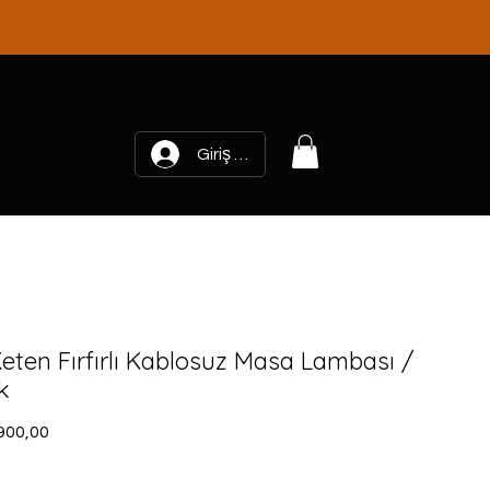
Giriş yap
n
Projeler
More
eten Fırfırlı Kablosuz Masa Lambası /
k
rmal
İndirimli
900,00
yat
Fiyat