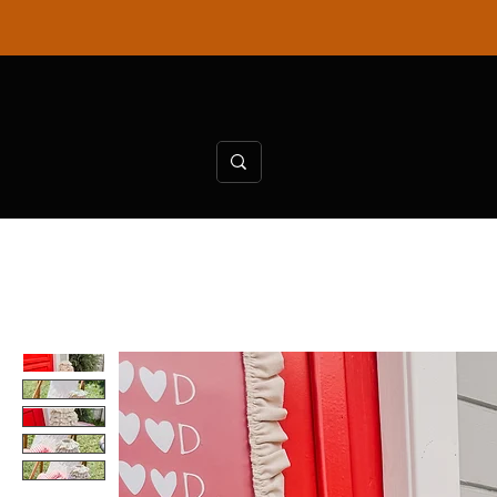
Ana Sayfa
KaiToptan
KaiAtelie