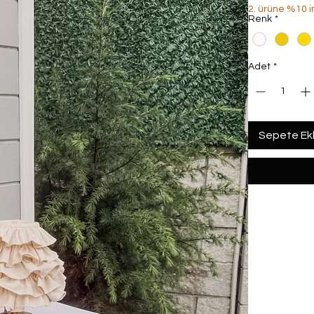
2. ürüne %10 i
Renk
*
Adet
*
Sepete Ek