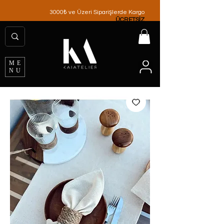
3000₺ ve Üzeri Siparişlerde Kargo
ÜCRETSİZ
ME
NU