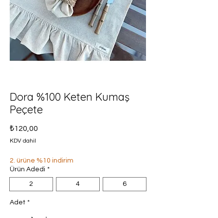
Dora %100 Keten Kumaş
Peçete
Fiyat
₺120,00
KDV dahil
2. ürüne %10 indirim
Ürün Adedi
*
2
4
6
Adet
*