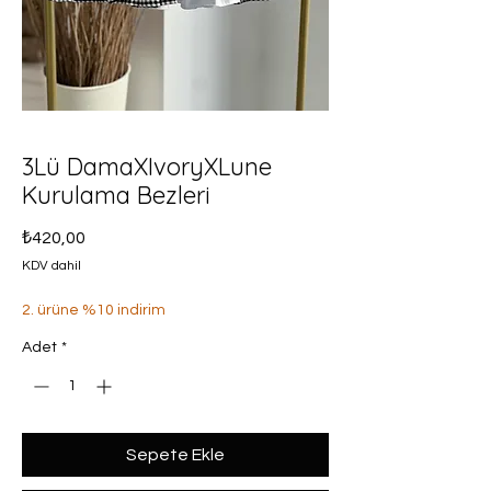
3Lü DamaXIvoryXLune
Kurulama Bezleri
Fiyat
₺420,00
KDV dahil
2. ürüne %10 indirim
Adet
*
Sepete Ekle