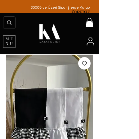
3000₺ ve Üzeri Siparişlerde Kargo
ÜCRETSİZ
ME
NU